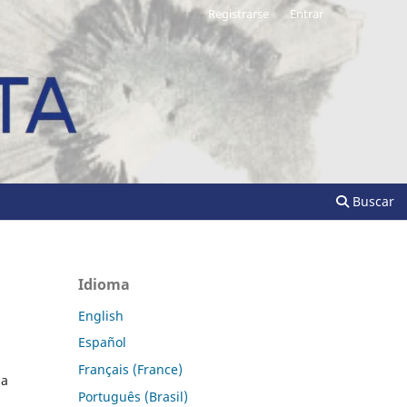
Registrarse
Entrar
Buscar
Idioma
English
Español
Français (France)
na
Português (Brasil)