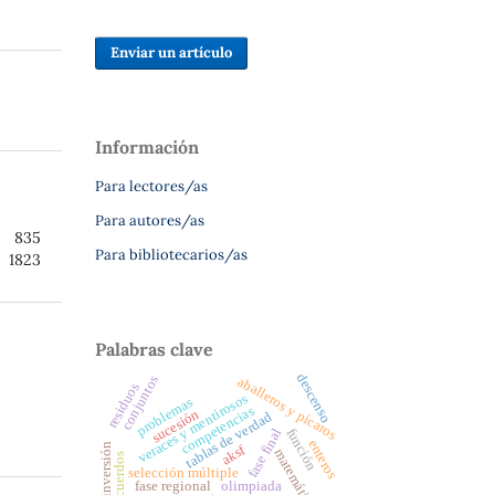
Enviar un artículo
Información
Para lectores/as
Para autores/as
835
Para bibliotecarios/as
1823
Palabras clave
descenso
conjuntos
aballeros y pícaros
residuos
veraces y mentirosos
problemas
competencias
sucesión
tablas de verdad
función
fase final
enteros
inversión
aksf
matemática
desacuerdos
selección múltiple
fase regional
olimpiada