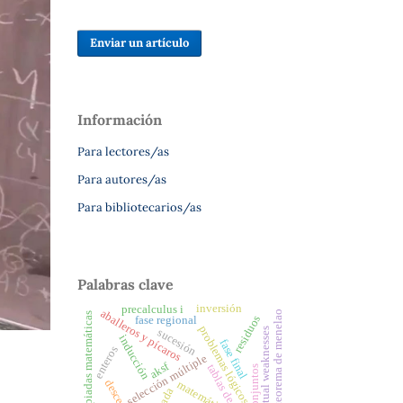
Enviar un artículo
Información
Para lectores/as
Para autores/as
Para bibliotecarios/as
Palabras clave
inversión
precalculus i
aballeros y pícaros
teorema de menelao
olimpiadas matemáticas
residuos
fase regional
problemas lógicos
conceptual weaknesses
sucesión
inducción
fase final
enteros
selección múltiple
aksf
tablas de verdad
conjuntos
descenso
matemática