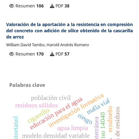
Resumen
106
PDF
38
Valoración de la aportación a la resistencia en compresión
del concreto con adición de sílice obtenido de la cascarilla
de arroz
William David Tambo, Harold Andrés Romero
Resumen
170
PDF
57
Palabras clave
investigación formativa
población civil
educación para el agua
malla vial
residuos sólidos
ecodiseño
cigarrillo
gestión de residuos
riesgo
iso 14040
bioetanol
agua subterránea
agua limpia
modelo densidad variable