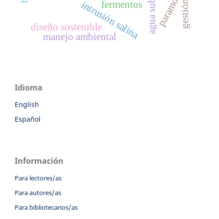
paramo
fermentos
intrusión salina
diseño sostenible
manejo ambiental
Idioma
English
Español
Información
Para lectores/as
Para autores/as
Para bibliotecarios/as