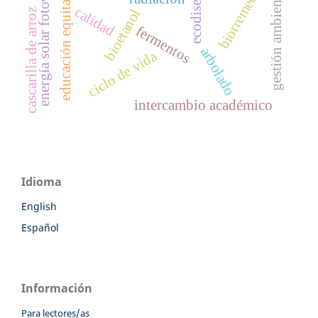
energía solar fotovoltáica
biorremediación
educación equitativa
ecodiseño
gestión ambiental
calidad
bioetanol
cascarilla de arroz
fermentos
arbolado
ciclo de vida
intercambio académico
Idioma
English
Español
Información
Para lectores/as