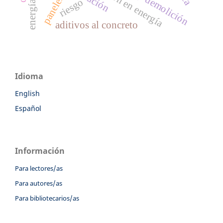
educación en energía
riesgo
aditivos al concreto
Idioma
English
Español
Información
Para lectores/as
Para autores/as
Para bibliotecarios/as