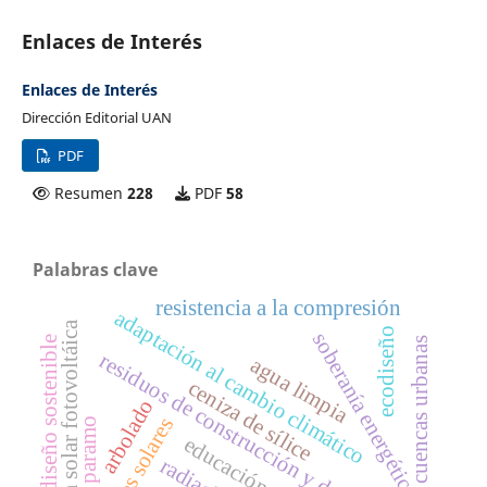
Enlaces de Interés
Enlaces de Interés
Dirección Editorial UAN
PDF
Resumen
228
PDF
58
Palabras clave
resistencia a la compresión
adaptación al cambio climático
energía solar fotovoltáica
ecodiseño
soberanía energética
diseño sostenible
cuencas urbanas
residuos de construcción y demolición
agua limpia
ceniza de sílice
arbolado
paneles solares
paramo
radiación