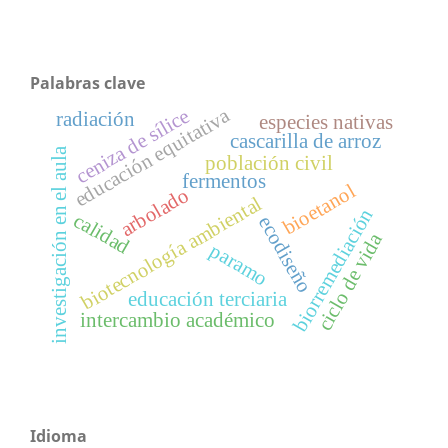
Palabras clave
educación equitativa
ceniza de sílice
radiación
especies nativas
cascarilla de arroz
investigación en el aula
población civil
fermentos
bioetanol
arbolado
biotecnología ambiental
biorremediación
calidad
ecodiseño
ciclo de vida
paramo
educación terciaria
intercambio académico
Idioma