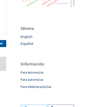
ceniza de sílice
ecodiseño
Idioma
English
Español
ar
Información
Para lectores/as
Para autores/as
Para bibliotecarios/as