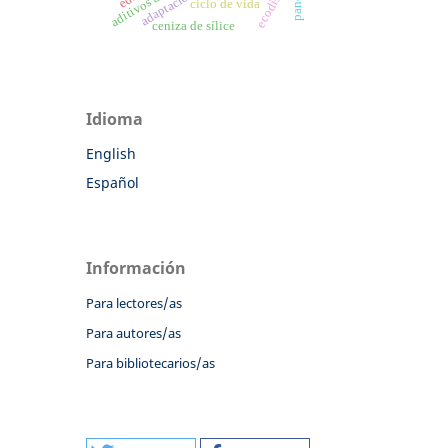
ecodiseño
ciclo de vida
ceniza de sílice
Idioma
English
Español
Información
Para lectores/as
Para autores/as
Para bibliotecarios/as