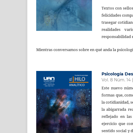
Textos con sellos
felicidades comp
trasegar cotidia
realidades var
responsabilidad e
Mientras conversamos sobre en qué anda la psicología 
Psicología Des
Vol. 8 Núm. 14 
Este nuevo núme
formas que, como
la cotidianidad,
la abigarrada re
reflejado en la
ejercicio que co
sentido social y