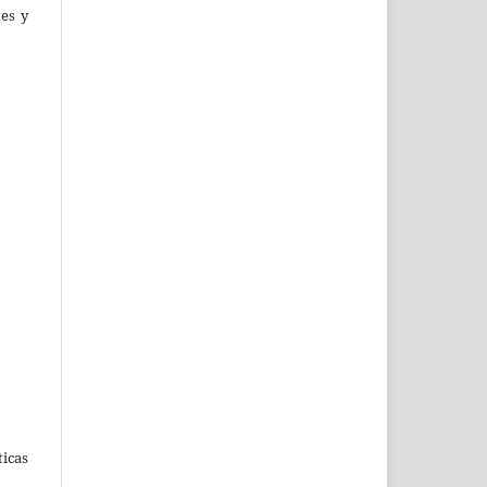
tes y
ticas