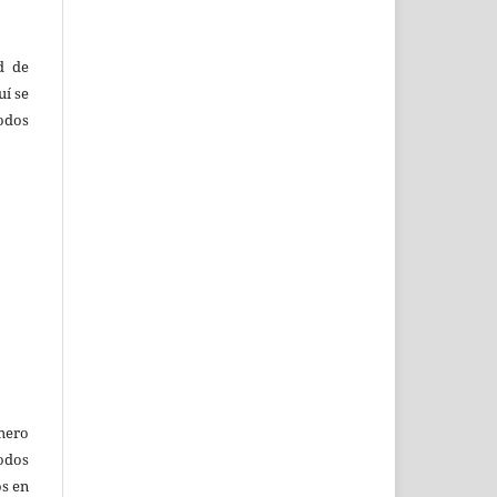
d de
uí se
odos
úmero
todos
s en