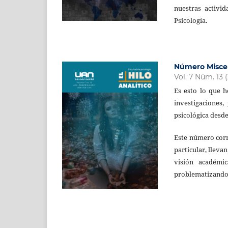
nuestras activi
Psicología.
Número Misce
Vol. 7 Núm. 13 
Es esto lo que h
investigaciones,
psicológica desde
Este número corr
particular, lleva
visión académi
problematizando 