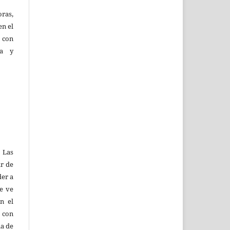
oras,
en el
a con
ía y
 Las
r de
der a
se ve
n el
, con
na de