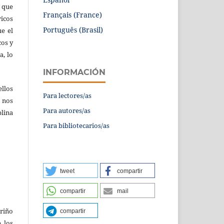
 que
Français (France)
icos
Português (Brasil)
ue el
cos y
a, lo
INFORMACIÓN
ellos
Para lectores/as
 nos
Para autores/as
plina
Para bibliotecarios/as
tweet
compartir
compartir
mail
ariño
compartir
 los