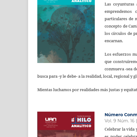
Las coyunturas 
emprendemos co
particulares de 
concepto de Camb
los círculos de p
encarnan.
Los esfuerzos ma
que construiremo
conmueva -sea de
busca para -y le debe- a la realidad, local, regional y 
Mientas luchamos por realidades más justas y equitati
Número Conme
Vol. 9 Núm. 16 
Celebrar la vida 
es poder celebra