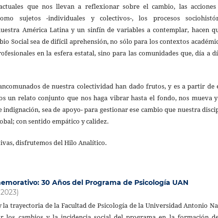
actuales que nos llevan a reflexionar sobre el cambio, las acciones
mo sujetos -individuales y colectivos-, los procesos sociohistór
nuestra América Latina y un sinfín de variables a contemplar, hacen q
io Social sea de difícil aprehensión, no sólo para los contextos académi
rofesionales en la esfera estatal, sino para las comunidades que, día a dí
ncomunados de nuestra colectividad han dado frutos, y es a partir de 
s un relato conjunto que nos haga vibrar hasta el fondo, nos mueva y
 indignación, sea de apoyo- para gestionar ese cambio que nuestra disci
global; con sentido empático y calidez.
vas, disfrutemos del Hilo Analítico.
morativo: 30 Años del Programa de Psicología UAN
(2023)
y la trayectoria de la Facultad de Psicología de la Universidad Antonio N
r los cambios y la incidencia social del programa en la formación de