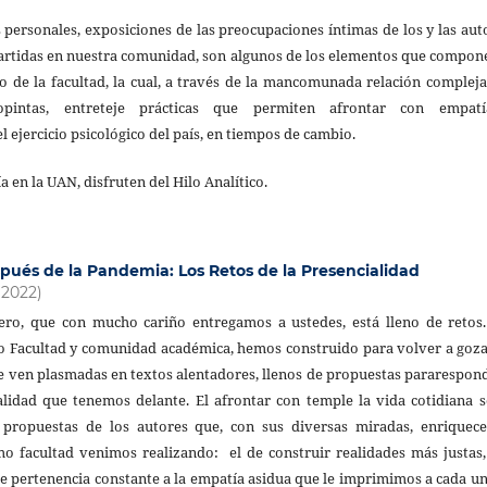
 personales, exposiciones de las preocupaciones íntimas de los y las aut
artidas en nuestra comunidad, son algunos de los elementos que compon
no de la facultad, la cual, a través de la mancomunada relación complej
iopintas, entreteje prácticas que permiten afrontar con empat
l ejercicio psicológico del país, en tiempos de cambio.
en la UAN, disfruten del Hilo Analítico.
pués de la Pandemia: Los Retos de la Presencialidad
(2022)
ro, que con mucho cariño entregamos a ustedes, está lleno de retos.
 Facultad y comunidad académica, hemos construido para volver a goza
 se ven plasmadas en textos alentadores, llenos de propuestas pararespon
alidad que tenemos delante. El afrontar con temple la vida cotidiana 
s propuestas de los autores que, con sus diversas miradas, enriquece
mo facultad venimos realizando: el de construir realidades más justas
 de pertenencia constante a la empatía asidua que le imprimimos a cada u