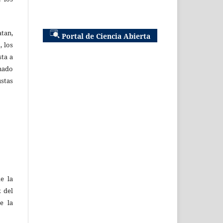
atan,
Portal de Ciencia Abierta
, los
sta a
nado
ustas
e la
z del
e la