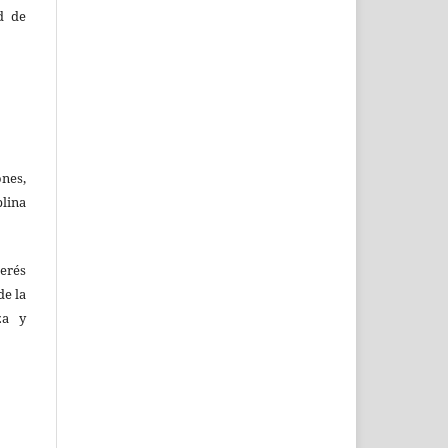
d de
ones,
lina
terés
de la
za y