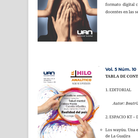
formato digital 
docentes en las s
Vol. 5 Núm. 10 
TABLA DE CON
1. EDITORIAL
Autor:
Beatr
2. ESPACIO KT –
Los wayúu. Una et
de La Guajira