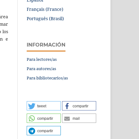
Français (France)
área
Português (Brasil)
omar
 los
ón e
INFORMACIÓN
Para lectores/as
Para autores/as
Para bibliotecarios/as
tweet
compartir
compartir
mail
compartir