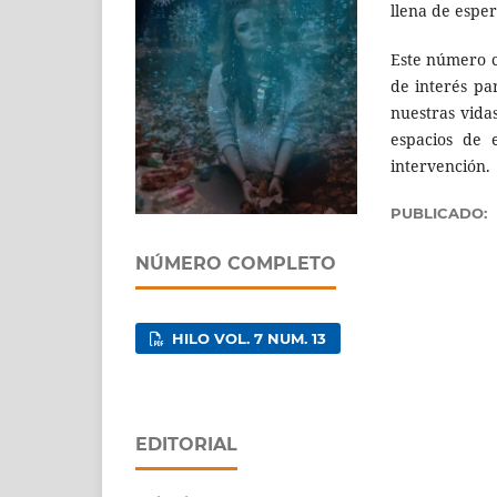
llena de espe
Este número c
de interés pa
nuestras vida
espacios de 
intervención.
PUBLICADO:
NÚMERO COMPLETO
HILO VOL. 7 NUM. 13
EDITORIAL