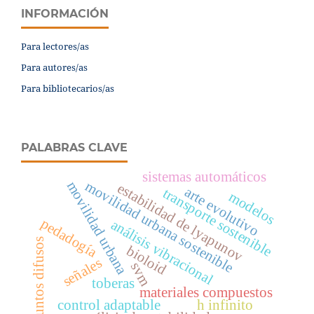
INFORMACIÓN
Para lectores/as
Para autores/as
Para bibliotecarios/as
PALABRAS CLAVE
sistemas automáticos
movilidad urbana sostenible
movilidad urbana
estabilidad de lyapunov
arte evolutivo
transporte sostenible
modelos
pedadogía
análisis vibracional
conjuntos difusos
bioloid
señales
svm
toberas
materiales compuestos
control adaptable
h infinito