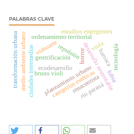
PALABRAS CLAVE
estudios emergentes
transformación urbana
medio ambiente urbano
ordenamiento territorial
videoarte
viola
desarrollo sustentable
repulsión
tecnología
ciudades intermedias
barroca
horror
gentrificación
planeamiento urbano
ecodesarrollo
fobia
categorías estéticas
bruno violi
renacentista
río paraná