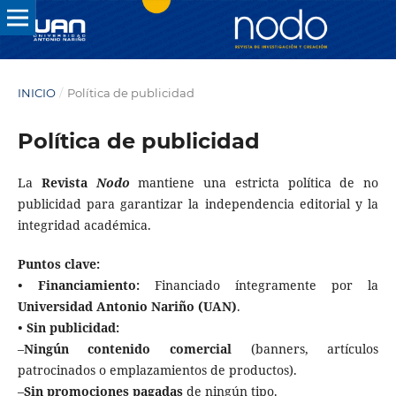
INICIO
/
Política de publicidad
Política de publicidad
La
Revista
Nodo
mantiene una estricta política de no
publicidad para garantizar la independencia editorial y la
integridad académica.
Puntos clave:
• Financiamiento:
Financiado íntegramente por la
Universidad Antonio Nariño (UAN)
.
• Sin publicidad:
–
Ningún contenido comercial
(banners, artículos
patrocinados o emplazamientos de productos).
–
Sin promociones pagadas
de ningún tipo.