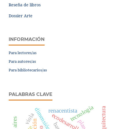
Reseña de libros
Dossier Arte
INFORMACIÓN
Para lectores/as
Para autores/as
Para bibliotecarios/as
PALABRAS CLAVE
tecnología
arte y arquitectura
renacentista
viola
ecodesarrollo