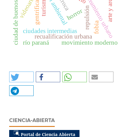
dimensión ambiental
ciudad de buenos aires
planeamiento urbano
gentrificación
barroca
videoarte
turismo
repulsión
horror
fobia
ciudades intermedias
recualificación urbana
río paraná
movimiento moderno
CIENCIA-ABIERTA
Portal de Ciencia Abierta