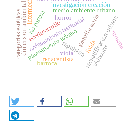
intermedia
dimensión ambiental
investigación creación
medio ambiente urbano
río paraná
categorías estéticas
gentrificación
horror
recualificación urbana
ordenamiento territorial
ecodesarrollo
planeamiento urbano
turismo
fobia
repulsión
videoarte
viola
renacentista
barroca