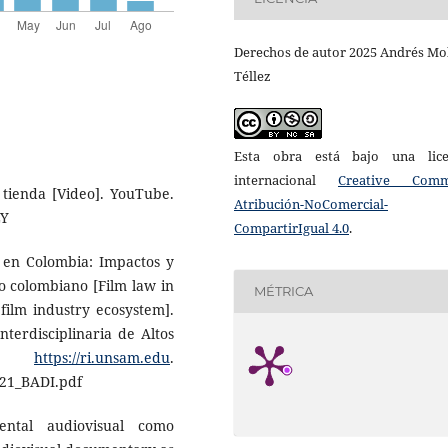
Derechos de autor 2025 Andrés Mo
Téllez
Esta obra está bajo una lice
internacional
Creative Com
e tienda [Video]. YouTube.
Atribución-NoComercial-
LY
CompartirIgual 4.0
.
e en Colombia: Impactos y
co colombiano [Film law in
MÉTRICA
film industry ecosystem].
nterdisciplinaria de Altos
AM.
https://ri.unsam.edu
.
021_BADI.pdf
ental audiovisual como