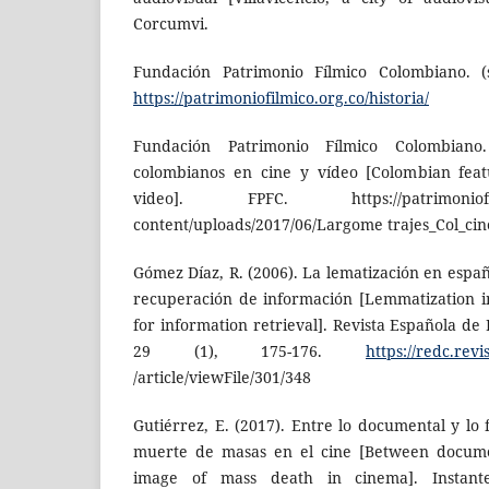
Corcumvi.
Fundación Patrimonio Fílmico Colombiano. (s.
https://patrimoniofilmico.org.co/historia/
Fundación Patrimonio Fílmico Colombiano. 
colombianos en cine y vídeo [Colombian feat
video]. FPFC. https://patrimoniof
content/uploads/2017/06/Largome trajes_Col_ci
Gómez Díaz, R. (2006). La lematización en españ
recuperación de información [Lemma­tization i
for information retrie­val]. Revista Española de
29 (1), 175-176.
https://redc.revi
/article/viewFile/301/348
Gutiérrez, E. (2017). Entre lo documental y lo 
muerte de masas en el cine [Between documen
image of mass death in cinema]. Instante