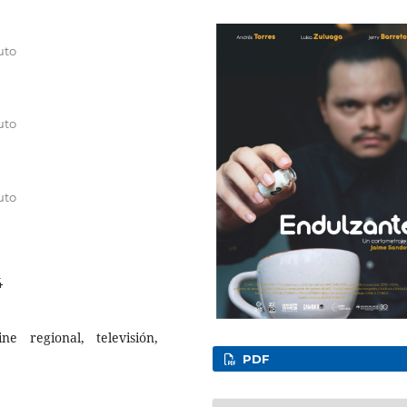
uto
uto
uto
4
ne regional, televisión,
PDF