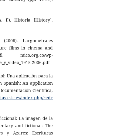
 f.). Historia [History].
(2006). Largo­metrajes
ure films in cinema and
il mico.org.co/wp-
ne_y_video_1915-2006.pdf
ol: Una aplicación para la
n Spanish: An application
 Documentación Científica,
stas.csic.es/index.php/redc
ficcional: La imagen de la
tary and fictional: The
s y Azares: Escrituras