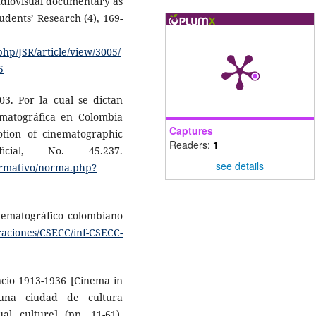
audiovisual documentary as
tudents’ Research (4), 169-
php/JSR/article/view/3005/
5
3. Por la cual se dictan
ma­tográfica en Colombia
Captures
tion of cinematographic
Readers:
1
icial, No. 45.237.
see details
ormativo/norma.php?
nematográfico colombiano
raciones/CSECC/inf-CSECC-
cencio 1913-1936 [Cinema in
, una ciudad de cultura
ual culture] (pp. 11-61).