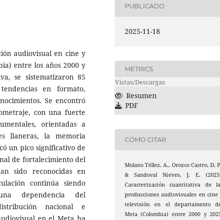
PUBLICADO
2025-11-18
ción audiovisual en cine y
ia) entre los años 2000 y
METRICS
va, se sistematizaron 85
Vistas/Descargas
 tendencias en formato,
Resumen
onocimientos. Se encontró
PDF
ometraje, con una fuerte
umentales, orientadas a
nes llaneras, la memoria
CÓMO CITAR
có un pico significativo de
nal de fortalecimiento del
Molano Téllez, A., Orozco Castro, D. P
an sido reconocidas en
& Sandoval Nieves, J. E. (2025)
culación continúa siendo
Caracterización cuantitativa de l
 una dependencia del
producciones audiovisuales en cine
televisión en el departamento de
istribución nacional e
Meta (Colombia) entre 2000 y 202
audiovisual en el Meta ha