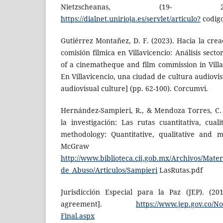
Nietzscheanas, (19- 2
https://dialnet.unirioja.es/servlet/articulo?
codig
Gutiérrez Montañez, D. F. (2023). Hacia la cre
comisión fílmica en Villavicencio: Análisis sect
of a cinematheque and film commission in Villav
En Villavicencio, una ciudad de cultura audiovisua
audiovisual culture] (pp. 62-100). Corcumvi.
Hernández-Sampieri, R., & Mendoza Torres, C. P
la investigación: Las rutas cuantitativa, cua­
methodology: Quantitative, qualitative and m
McGraw 
http://www.biblioteca.cij.gob.mx/Archivos/Mater
de_Abuso/Articulos/Sampieri
LasRutas.pdf
Jurisdicción Especial para la Paz (JEP). (20
agreement].
https://www.jep.gov.co/N
Final.aspx