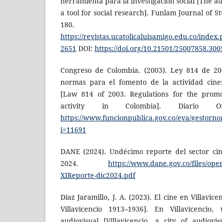
herramienta para la investigación social [The 
a tool for social research]. Fun­lam Journal of S
180.
https://revistas.ucatolicaluisamigo.edu.co/index.
2651
DOI:
https://doi.org/10.21501/25007858.300
Congreso de Colombia. (2003). Ley 814 de 200
normas para el fomento de la actividad cine
[Law 814 of 2003. Regulations for the promo
activity in Colombia]. Diario Of
https://www.funcionpublica.gov.co/eva/gestorn
i=11691
DANE (2024). Undécimo reporte del sector ci
2024.
https://www.dane.gov.co/files/ope
XIReporte-dic2024.pdf
Díaz Jaramillo, J. A. (2023). El cine en Villavi
Villavicencio 1913–1936]. En Villavicen­cio
audiovisual [Villavicencio, a city of audiovis