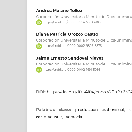
Andrés Molano Téllez
Corporación Universitaria Minuto de Dios-unimin
https://orcid.org/0009-0004-5318-4103
Diana Patricia Orozco Castro
Corporación Universitaria Minuto de Dios-unimin
https://orcid.org/0000-0002-9806-8876
Jaime Ernesto Sandoval Nieves
Corporación Universitaria Minuto de Dios-unimin
https://orcid.org/0000-0002-1691-5956
DOI:
https://doi.org/10.54104/nodo.v20n39.230
producción audiovisual, ci
Palabras clave:
cortometraje, memoria