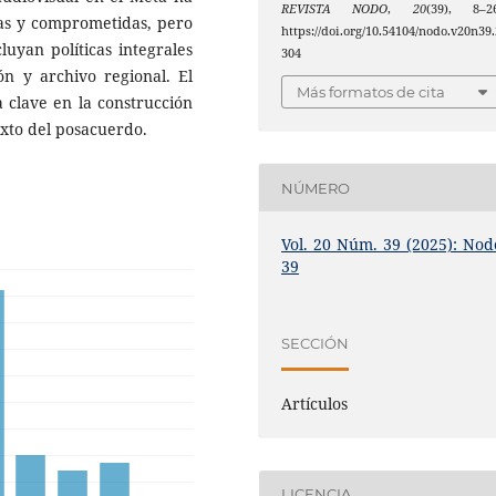
REVISTA NODO
,
20
(39), 8–26
sas y comprometidas, pero
https://doi.org/10.54104/nodo.v20n39.
luyan políticas integrales
304
ión y archivo regional. El
Más formatos de cita
 clave en la construcción
exto del posacuerdo.
NÚMERO
Vol. 20 Núm. 39 (2025): Nod
39
SECCIÓN
Artículos
LICENCIA