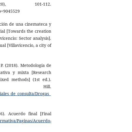
0), 101-112.
o=9045529
ación de una cinemateca y
orial [Towards the creation
icencio: Sector analysis].
l [Villavicencio, a city of
. (2018). Me­todología de
litativa y mixta [Research
ixed methods] (1st ed.).
Hill.
iales_de_consulta/Drogas_
16). Acuerdo final [Final
ormativa/Paginas/Acuerdo-