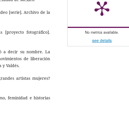
ideo [serie]. Archivo de la
 [proyecto fotográfico].
No metrics available.
see details
ó a decir su nom­bre. La
movimientos de liberación
 y Valdés.
grandes artistas mujeres?
smo, feminidad e historias