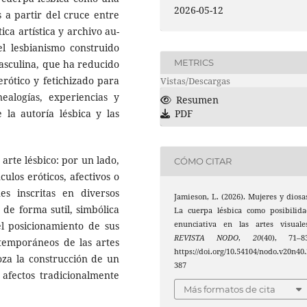
2026-05-12
s a partir del cruce entre
tica artística y archivo au­
l lesbianis­mo construido
METRICS
asculina, que ha reducido
erótico y fetichizado para
Vistas/Descargas
alogías, ex­periencias y
Resumen
PDF
la autoría lésbica y las
 arte lésbico: por un lado,
CÓMO CITAR
ulos eróticos, afectivos o
es inscritas en diversos
Jamieson, L. (2026). Mujeres y diosa
 de for­ma sutil, simbólica
La cuerpa lésbica como posibilid
enunciativa en las artes visuale
 el posicionamiento de sus
REVISTA NODO
,
20
(40), 71–83
ntemporáneos de las artes
https://doi.org/10.54104/nodo.v20n40.
oza la cons­trucción de un
387
 afectos tradicionalmente
Más formatos de cita