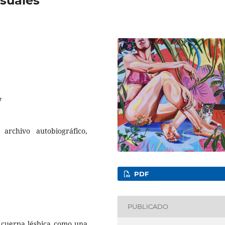
isuales
7
 archivo autobiográfico,
PDF
PUBLICADO
la cuerpa lésbica como una