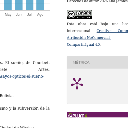
Derechos de autor 2026 Lila Jamie
Esta obra está bajo una lice
internacional
Creative Com
Atribución-NoComercial-
CompartirIgual 4.0
.
os: El sueño, de Courbet.
MÉTRICA
iete Artes.
nsayos-opticos-el-sueno-
Bolivia.
nismo y la subversión de la
 Ciudad de México.