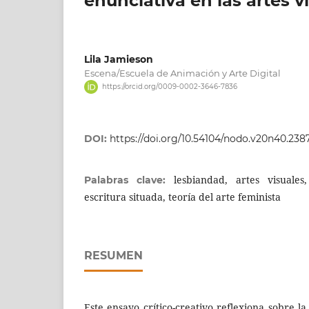
enunciativa en las artes v
Lila Jamieson
Escena/Escuela de Animación y Arte Digital
https://orcid.org/0009-0002-3646-7836
DOI:
https://doi.org/10.54104/nodo.v20n40.238
lesbiandad, artes visuales,
Palabras clave:
escritura situada, teoría del arte feminista
RESUMEN
Este ensayo crítico-creativo reflexiona sobre 