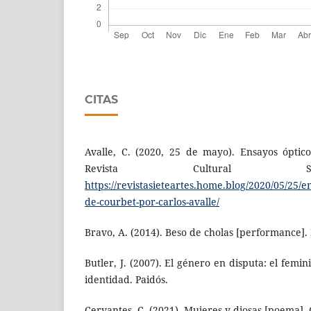
CITAS
Avalle, C. (2020, 25 de mayo). Ensayos óptic
Revista Cultural S
https://revistasieteartes.home.blog/2020/05/25/e
de-courbet-por-carlos-avalle/
Bravo, A. (2014). Beso de cholas [performance]. 
Butler, J. (2007). El género en disputa: el femi
identidad. Paidós.
Cervantes, C. (2021). Mujeres y diosas [poema].