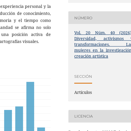
 experiencia personal y la
oducción de conocimiento,
NÚMERO
emoria y el tiempo co­mo
biandad se afirma no solo
Vol. 20 Núm. 40 (2026)
una posición activa de
Diversidad, activismos 
rtografías visuales.
transformaciones. La
mujeres en la investigación
creación artística
SECCIÓN
Artículos
LICENCIA