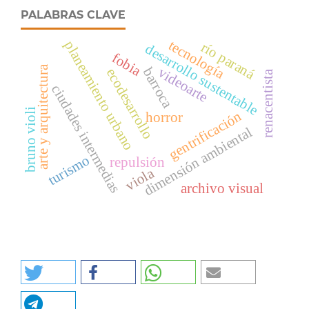
PALABRAS CLAVE
tecnología
planeamiento urbano
río paraná
desarrollo sustentable
fobia
arte y arquitectura
videoarte
barroca
ecodesarrollo
renacentista
ciudades intermedias
bruno violi
gentrificación
horror
dimensión ambiental
turismo
repulsión
viola
archivo visual