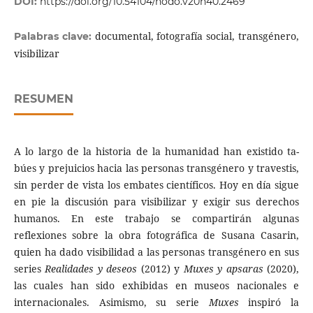
DOI:
https://doi.org/10.54104/nodo.v20n40.2469
documental, fotografía social, transgénero,
Palabras clave:
visibilizar
RESUMEN
A lo largo de la historia de la humanidad han existido ta­
búes y pre­juicios hacia las personas transgénero y travestis,
sin perder de vista los embates científicos. Hoy en día si­gue
en pie la discusión para visibilizar y exigir sus de­rechos
humanos. En este trabajo se com­parti­rán algu­nas
reflexiones sobre la obra fotográfica de Su­sana Casarin,
quien ha dado visibilidad a las personas transgéne­ro en sus
series
Realidades y deseos
(2012) y
Muxes y apsaras
(2020),
las cuales han sido exhibidas en museos nacionales e
internacionales. Asimismo, su serie
Muxes
inspiró la