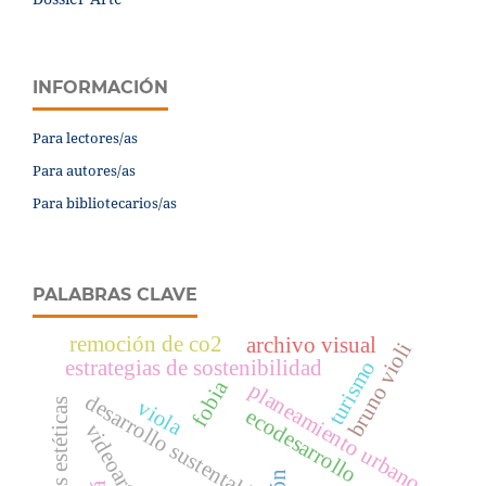
INFORMACIÓN
Para lectores/as
Para autores/as
Para bibliotecarios/as
PALABRAS CLAVE
remoción de co2
archivo visual
bruno violi
estrategias de sostenibilidad
turismo
fobia
planeamiento urbano
desarrollo sustentable
viola
categorías estéticas
ecodesarrollo
videoarte