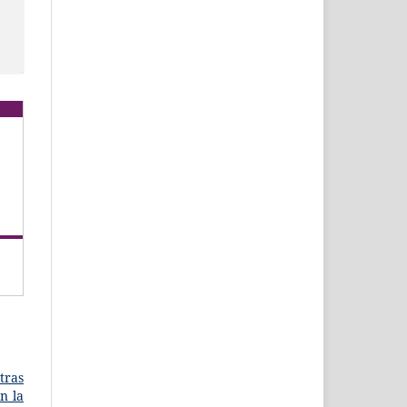
tras
n la