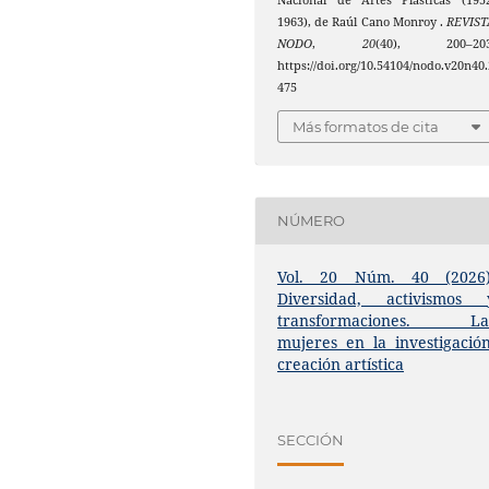
Nacional de Artes Plásticas (195
1963), de Raúl Cano Monroy .
REVIST
NODO
,
20
(40), 200–203
https://doi.org/10.54104/nodo.v20n40.
475
Más formatos de cita
NÚMERO
Vol. 20 Núm. 40 (2026)
Diversidad, activismos 
transformaciones. La
mujeres en la investigación
creación artística
SECCIÓN