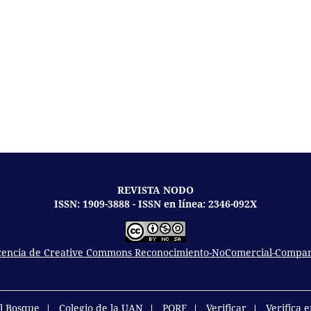
REVISTA NODO
ISSN: 1909-3888 - ISSN en línea: 2346-092X
icencia de Creative Commons Reconocimiento-NoComercial-Comparti
el Bosque
Colegio de la UAN
PQRF
Verificar
Verifica 