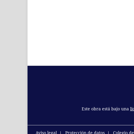
Este obra está bajo una
l
Aviso legal
Protección de datos
Colegio d