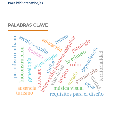
Para bibliotecarios/as
PALABRAS CLAVE
retrato
archivo-medio
interacción hombre-máquina
periodismo urbano
educación
patología
dependencia
frontera
bioconstrucción
lo efímero
territorialidad
arqueología
genealogía
caribe
color
visualidad
patriarcado
trópico
software
mirada
ciudad,
tapia
ausencia
música visual
turismo
requisitos para el diseño