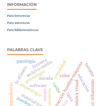
INFORMACIÓN
Para lectores/as
Para autores/as
Para bibliotecarios/as
PALABRAS CLAVE
frontera
patología
archivo-medio
visualidad
interacción hombre-máquina
turismo
lo efímero
genealogía
educación
color
mirada
nuevo urbanismo
música visual
caribe
arqueología
dependencia
software
ausencia
retrato
tapia
materialización
pandemia
trópico