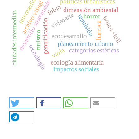
intermedia
políticas urbanísticas
desarrollo sustentable
archivo visual
fobia
dimensión ambiental
ciudades intermedias
videoarte
horror
repulsión
bruno violi
gentrificación
barroca
turismo
ecodesarrollo
planeamiento urbano
tecnología
viola
categorías estéticas
ecología alimentaria
impactos sociales