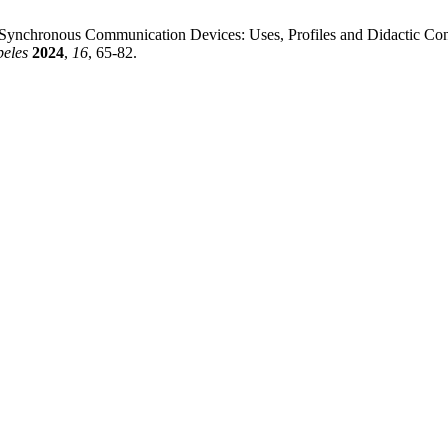
d Synchronous Communication Devices: Uses, Profiles and Didactic Co
eles
2024
,
16
, 65-82.