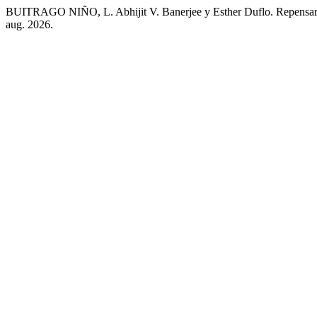
BUITRAGO NIÑO, L. Abhijit V. Banerjee y Esther Duflo. Repensar
aug. 2026.