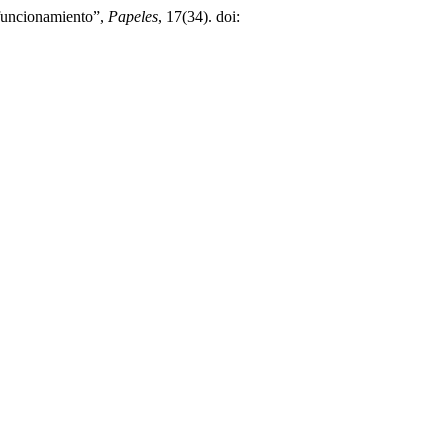
u funcionamiento”,
Papeles
, 17(34). doi: