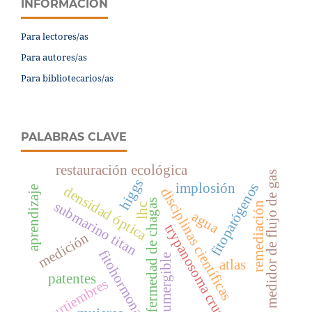
INFORMACIÓN
Para lectores/as
Para autores/as
Para bibliotecarios/as
PALABRAS CLAVE
restauración ecológica
medidor de flujo de gas
higgs
fitopatógenos
implosión
densidad óptica
aprendizaje
disciplinas científicas
enfermedad de chagas
submarino titan
remediación
lhc
agua
trypanosoma cruzi
medición
fitohormonas
sumergible
atlas
patentes
curtiembres