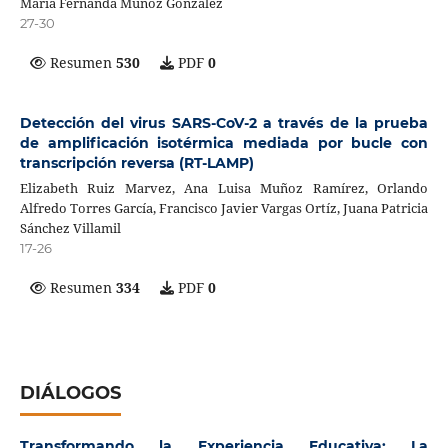
María Fernanda Muñoz González
27-30
Resumen
530
PDF
0
Detección del virus SARS-CoV-2 a través de la prueba
de amplificación isotérmica mediada por bucle con
transcripción reversa (RT-LAMP)
Elizabeth Ruiz Marvez, Ana Luisa Muñoz Ramírez, Orlando
Alfredo Torres García, Francisco Javier Vargas Ortíz, Juana Patricia
Sánchez Villamil
17-26
Resumen
334
PDF
0
DIÁLOGOS
Transformando la Experiencia Educativa: La