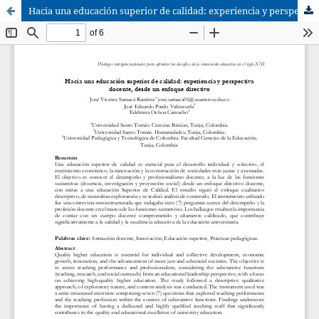
Hacia una educación superior de calidad: experiencia y perspectiva docente, desde un enfoque directivo