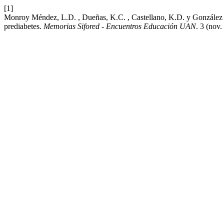
[1]
Monroy Méndez, L.D. , Dueñas, K.C. , Castellano, K.D. y González R
prediabetes.
Memorias Sifored - Encuentros Educación UAN
. 3 (nov