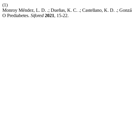
(1)
Monroy Méndez, L. D. .; Dueñas, K. C. .; Castellano, K. D. .; Gonz
O Prediabetes.
Sifored
2021
, 15-22.