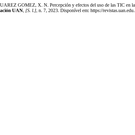
EZ, X. N. Percepción y efectos del uso de las TIC en la educa
cación UAN
,
[S. l.]
, n. 7, 2023. Disponível em: https://revistas.uan.ed