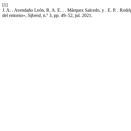
[1]
J. A. . Avendaño León, R. A. E. . . Márquez Salcedo, y . E. P. . Rodr
del entorno»,
Sifored
, n.º 3, pp. 49–52, jul. 2021.