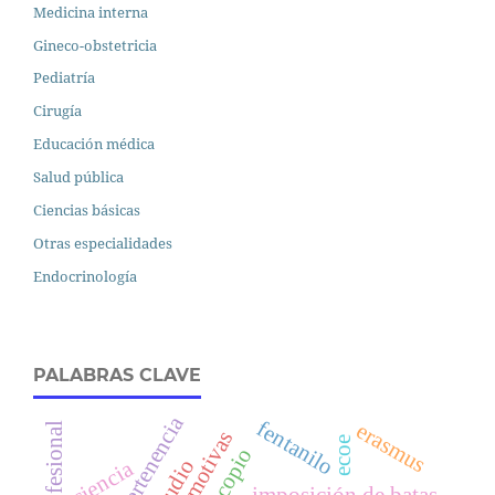
Medicina interna
Gineco-obstetricia
Pediatría
Cirugía
Educación médica
Salud pública
Ciencias básicas
Otras especialidades
Endocrinología
PALABRAS CLAVE
fentanilo
erasmus
ecoe
estudio
ciencia