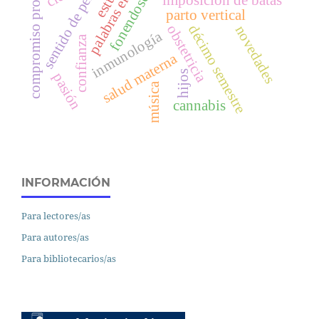
sentido de pertenencia
compromiso profesional
palabras emotivas
fonendoscopio
imposición de batas
parto vertical
décimo semestre
obstetricia
novedades
inmunología
confianza
salud materna
hijos
pasión
música
cannabis
INFORMACIÓN
Para lectores/as
Para autores/as
Para bibliotecarios/as