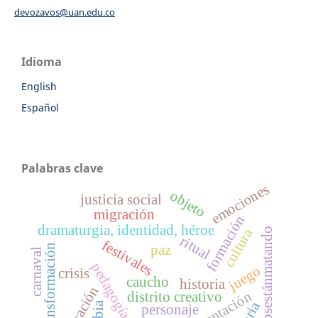
devozavos@uan.edu.co
Idioma
English
Español
Palabras clave
emociones
objeto
justicia social
migración
formación
dramaturgia, identidad, héroe
cultura
#nosestánmatando
ritual
festivales
paz
transformación
carnaval
pedagogía
juego
crisis
caucho
historia
educación
distrito creativo
personaje