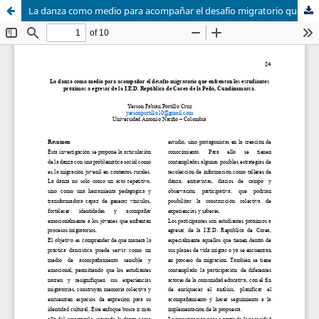
La danza como medio para acompañar el desafío migratorio que enfrentan los estudiantes próximos a egresar de la I.E.D. República de Corea de la Peña, Cundinamarca.