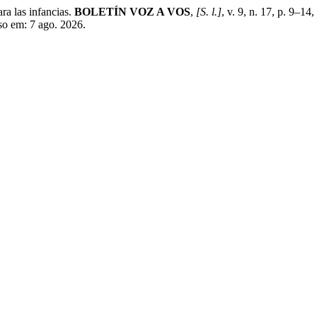
a las infancias.
BOLETÍN VOZ A VOS
,
[S. l.]
, v. 9, n. 17, p. 9–1
so em: 7 ago. 2026.