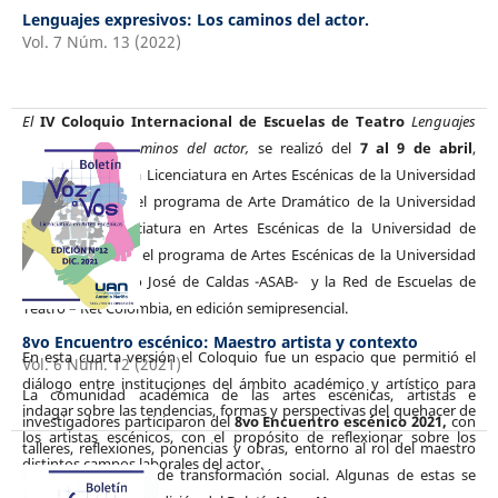
Lenguajes expresivos: Los caminos del actor.
Vol. 7 Núm. 13 (2022)
El
IV Coloquio Internacional de Escuelas de Teatro
Lenguajes
expresivos: los caminos del actor,
se realizó del
7 al 9 de abril
,
organizado por la Licenciatura en Artes Escénicas de la Universidad
Antonio Nariño, el programa de Arte Dramático de la Universidad
Central, la Licenciatura en Artes Escénicas de la Universidad de
Sonora (México), el programa de Artes Escénicas de la Universidad
Distrital Francisco José de Caldas -ASAB- y la Red de Escuelas de
Teatro – Ret Colombia, en edición semipresencial.
8vo Encuentro escénico: Maestro artista y contexto
En esta cuarta versión el Coloquio fue un espacio que permitió el
Vol. 6 Núm. 12 (2021)
diálogo entre instituciones del ámbito académico y artístico para
La comunidad académica de las artes escénicas, artistas e
indagar sobre las tendencias, formas y perspectivas del quehacer de
investigadores participaron del
8vo Encuentro escénico 2021,
con
los artistas escénicos, con el propósito de reflexionar sobre los
talleres, reflexiones, ponencias y obras, entorno al rol del maestro
distintos campos laborales del actor.
artista en tiempos de transformación social. Algunas de estas se