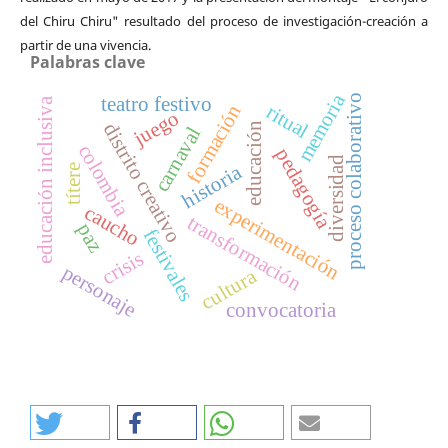
del Chiru Chiru" resultado del proceso de investigación-creación a
partir de una vivencia.
Palabras clave
memoria
teatro festivo
proceso colaborativo
educación inclusiva
ritual
formación
juego
distrito creativo
educación
carnaval
colombia
pedagogía
diversidad
historia
títere
experimentación
caucho
transformación
paz
festivales
crisis
personaje
cultura
convocatoria