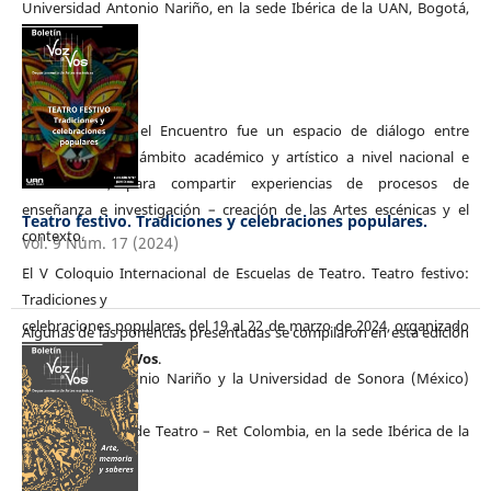
Universidad Antonio Nariño, en la sede Ibérica de la UAN, Bogotá,
Colombia.
En esta versión el Encuentro fue un espacio de diálogo entre
instituciones del ámbito académico y artístico a nivel nacional e
internacional, para compartir experiencias de procesos de
enseñanza e investigación – creación de las Artes escénicas y el
Teatro festivo. Tradiciones y celebraciones populares.
contexto.
Vol. 9 Núm. 17 (2024)
El V Coloquio Internacional de Escuelas de Teatro. Teatro festivo:
Tradiciones y
celebraciones populares, del 19 al 22 de marzo de 2024, organizado
Algunas de las ponencias presentadas se compilaron en esta edición
por la
del Boletín
Voz a Vos
.
Universidad Antonio Nariño y la Universidad de Sonora (México)
con el apoyo de la
Red de Escuelas de Teatro – Ret Colombia, en la sede Ibérica de la
UAN, Bogotá,
Colombia.