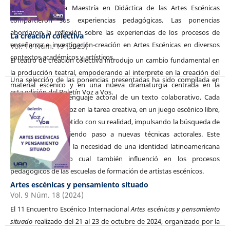
estudiantes de la Maestría en Didáctica de las Artes Escénicas
compartieron sus experiencias pedagógicas. Las ponencias
abordaron la reflexión sobre las experiencias de los procesos de
La creación colectiva
enseñanza e investigación-creación en Artes Escénicas en diversos
Vol. 10 Núm. 19 (2025)
contextos académicos y artísticos.
El teatro de creación colectiva introdujo un cambio fundamental en
la producción teatral, empoderando al interprete en la creación del
Una selección de las ponencias presentadas ha sido compilada en
material escénico y en una nueva dramaturgia centrada en la
esta edición del Boletín Voz a Vos.
corporalidad y el lenguaje actoral de un texto colaborativo. Cada
participante tiene voz en la tarea creativa, en un juego escénico libre,
grupal y comprometido con su realidad, impulsando la búsqueda de
expresiones y abriendo paso a nuevas técnicas actorales. Este
movimiento afirmó la necesidad de una identidad latinoamericana
para el teatro, lo cual también influenció en los procesos
pedagógicos de las escuelas de formación de artistas escénicos.
Artes escénicas y pensamiento situado
Vol. 9 Núm. 18 (2024)
El 11 Encuentro Escénico Internacional
Artes escénicas y pensamiento
situado
realizado del 21 al 23 de octubre de 2024, organizado por la