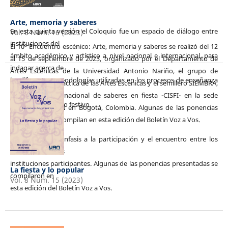
Arte, memoria y saberes
En esta quinta versión el Coloquio fue un espacio de diálogo entre
Vol. 8 Núm. 16 (2023)
instituciones del
El 10º Encuentro escénico: Arte, memoria y saberes se realizó del 12
ámbito académico y artístico a nivel nacional e internacional, para
al 15 de septiembre de 2023, organizado por el Departamento de
indagar acerca de
Artes Escénicas de la Universidad Antonio Nariño, el grupo de
las diferentes metodologías utilizadas en los procesos de enseñanza
investigación Didáctica de las Artes Escénicas y el semillero SIEMBRA,
e investigación –
y el Centro internacional de saberes en fiesta -CISFI- en la sede
creación del Teatro festivo.
Ibérica de la UAN en Bogotá, Colombia. Algunas de las ponencias
participantes se compilan en esta edición del Boletín Voz a Vos.
Dando especial énfasis a la participación y el encuentro entre los
estudiantes de las
instituciones participantes. Algunas de las ponencias presentadas se
La fiesta y lo popular
compilaron en
Vol. 8 Núm. 15 (2023)
esta edición del Boletín Voz a Vos.