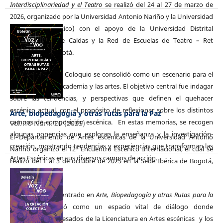
Interdisciplinariedad y el Teatro
se realizó del 24 al 27 de marzo de
2026, organizado por la Universidad Antonio Nariño y la Universidad
de Sonora (México) con el apoyo de la Universidad Distrital
Francisco José de Caldas y la Red de Escuelas de Teatro – Ret
Colombia, en Bogotá.
En esta edición el Coloquio se consolidó como un escenario para el
diálogo entre la academia y las artes. El objetivo central fue indagar
sobre las tendencias, y perspectivas que definen el quehacer
escénico actual, con el propósito de reflexionar sobre los distintos
Arte, biopedagogía y otras rutas para la Paz
campos de composición escénica. En estas memorias, se recogen
Vol. 10 Núm. 20 (2025)
algunas ponencias que exploran la enseñanza y la investigación-
El Departamento de Artes escénicas de la Universidad Antonio
creación, mostrando tendencias y experiencias que transforman las
Nariño organizó el 12º Encuentro Escénico Internacional, el cual se
Artes Escénicas en sus diversos campos de acción.
realizó del 1 al 3 de octubre de 2025 en la Sede Ibérica de Bogotá,
Colombia.
Este encuentro centrado en
Arte, Biopedagogía y otras Rutas para la
Paz,
se consolidó como un espacio vital de diálogo donde
estudiantes y egresados de la Licenciatura en Artes escénicas y los