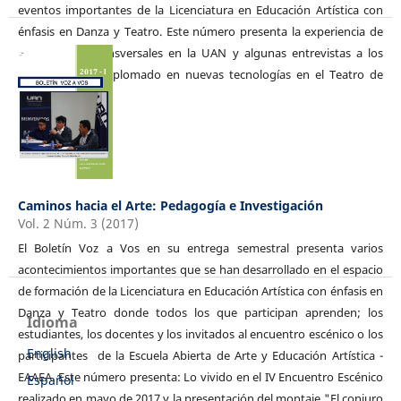
eventos importantes de la Licenciatura en Educación Artística con
énfasis en Danza y Teatro. Este número presenta la experiencia de
los Diálogos Transversales en la UAN y algunas entrevistas a los
profesores del Diplomado en nuevas tecnologías en el Teatro de
Títeres.
Caminos hacia el Arte: Pedagogía e Investigación
Vol. 2 Núm. 3 (2017)
El Boletín Voz a Vos en su entrega semestral presenta varios
acontecimientos importantes que se han desarrollado en el espacio
de formación de la Licenciatura en Educación Artística con énfasis en
Danza y Teatro donde todos los que participan aprenden; los
Idioma
estudiantes, los docentes y los invitados al encuentro escénico o los
English
participantes de la Escuela Abierta de Arte y Educación Artística -
EAAEA. Este número presenta: Lo vivido en el IV Encuentro Escénico
Español
realizado en mayo de 2017 y la presentación del montaje "El conjuro