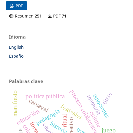
PDF
Resumen
251
PDF
71
Idioma
English
Español
Palabras clave
proceso colaborativo
manifiesto
títere
emociones
política pública
memoria
carnaval
festivales
pedagogía
educación
cultura
ritual
historia
caucho
juego