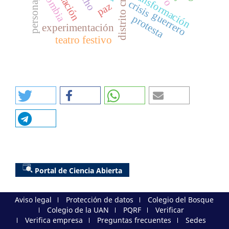
distrito creativo
formación
colombia
transformación
personaje
crisis
paz
guerrero
protesta
experimentación
teatro festivo
Portal de Ciencia Abierta
Aviso legal
Protección de datos
Colegio del Bosque
Colegio de la UAN
PQRF
Verificar
Verifica empresa
Preguntas frecuentes
Sedes