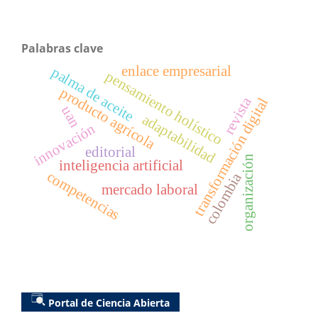
Palabras clave
enlace empresarial
palma de aceite
pensamiento holístico
producto agrícola
revista
transformación digital
uan
adaptabilidad
innovación
editorial
organización
inteligencia artificial
competencias
colombia
mercado laboral
Portal de Ciencia Abierta