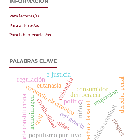
INFORMACIÓN
Para lectores/as
Para autores/as
Para bibliotecarios/as
PALABRAS CLAVE
e-justicia
regulación
colombia
derecho penal
eutanasia
comercio electronico
consumidor
migración
democracia
corte constitucional
neuroimagen
criminalidad
política
derecho a la salud
niños
política criminal
resistencia
civil
riesgos
niñas
populismo punitivo