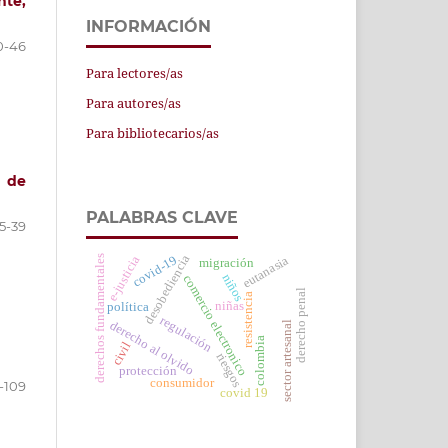
nte,
INFORMACIÓN
0-46
Para lectores/as
Para autores/as
Para bibliotecarios/as
a de
PALABRAS CLAVE
5-39
desobediencia
derechos fundamentales
covid-19
e-justicia
eutanasia
migración
niños
comercio electronico
derecho penal
resistencia
niñas
política
regulación
derecho al olvido
sector artesanal
colombia
civil
riesgos
protección
consumidor
-109
covid 19