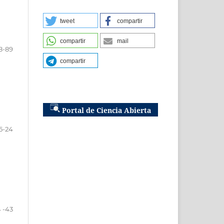
tweet
compartir
compartir
mail
8-89
compartir
Portal de Ciencia Abierta
5-24
 -43