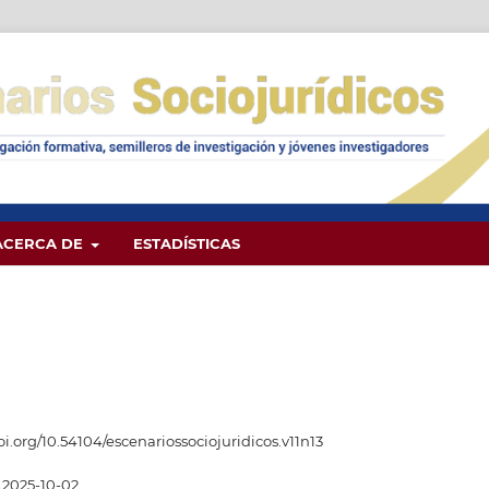
ACERCA DE
ESTADÍSTICAS
doi.org/10.54104/escenariossociojuridicos.v11n13
2025-10-02