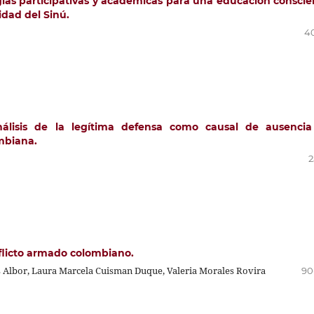
gias participativas y académicas para una educación conscie
idad del Sinú.
4
nálisis de la legítima defensa como causal de ausenci
mbiana.
2
nflicto armado colombiano.
s Albor, Laura Marcela Cuisman Duque, Valeria Morales Rovira
90