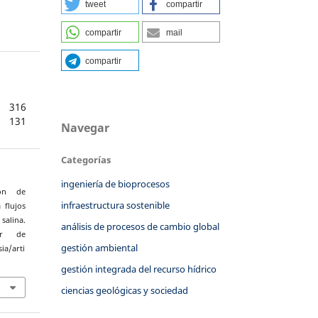
tweet
compartir
compartir
mail
compartir
316
131
Navegar
Categorías
ingeniería de bioprocesos
ión de
infraestructura sostenible
 flujos
salina.
análisis de procesos de cambio global
ir de
gestión ambiental
ia/arti
gestión integrada del recurso hídrico
ciencias geológicas y sociedad