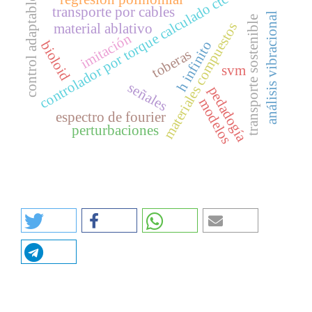
controlador por torque calculado ctc
control adaptable
transporte por cables
análisis vibracional
transporte sostenible
materiales compuestos
material ablativo
imitación
h infinito
bioloid
toberas
svm
señales
pedadogía
modelos
espectro de fourier
perturbaciones