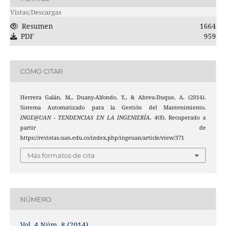
Vistas/Descargas
Resumen
1664
PDF
959
CÓMO CITAR
Herrera Galán, M., Duany-Alfondo, Y., & Abreu-Duque, A. (2014).
Sistema Automatizado para la Gestión del Mantenimiento.
INGE@UAN - TENDENCIAS EN LA INGENIERÍA
,
4
(8). Recuperado a
partir de
https://revistas.uan.edu.co/index.php/ingeuan/article/view/371
Más formatos de cita
NÚMERO
Vol. 4 Núm. 8 (2014)