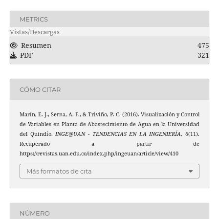
METRICS
Vistas/Descargas
Resumen
475
PDF
321
CÓMO CITAR
Marín, E. J., Serna, A. F., & Triviño, P. C. (2016). Visualización y Control
de Variables en Planta de Abastecimiento de Agua en la Universidad
del Quindío.
INGE@UAN - TENDENCIAS EN LA INGENIERÍA
,
6
(11).
Recuperado a partir de
https://revistas.uan.edu.co/index.php/ingeuan/article/view/410
Más formatos de cita
NÚMERO