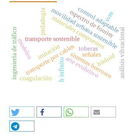
control adaptable
movilidad urbana sostenible
pedadogía
espectro de fourier
svm
materiales compuestos
ingeniería de tráfico
análisis vibracional
transporte sostenible
modelos
imitación
transporte por cables
toberas
sistemas borrosos
señales
bioloid
arte evolutivo
h infinito
coagulación