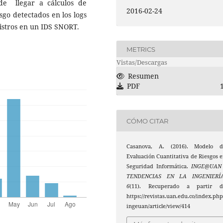
de llegar a cálculos de
2016-02-24
sgo detectados en los logs
gistros en un IDS SNORT.
METRICS
Vistas/Descargas
Resumen
PDF
CÓMO CITAR
Casanova, A. (2016). Modelo d
Evaluación Cuantitativa de Riesgos 
Seguridad Informática.
INGE@UAN 
TENDENCIAS EN LA INGENIERÍ
6
(11). Recuperado a partir d
https://revistas.uan.edu.co/index.php
ingeuan/article/view/414