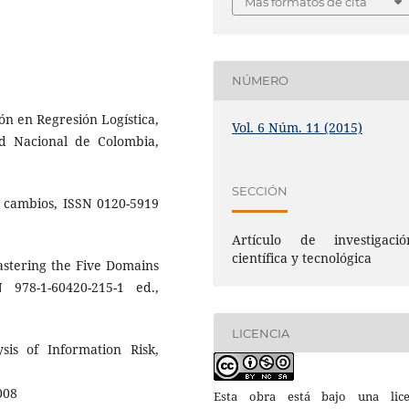
Más formatos de cita
NÚMERO
ón en Regresión Logística,
Vol. 6 Núm. 11 (2015)
ad Nacional de Colombia,
SECCIÓN
y cambios, ISSN 0120-5919
Artículo de investigació
científica y tecnológica
Mastering the Five Domains
978-1-60420-215-1 ed.,
LICENCIA
sis of Information Risk,
008
Esta obra está bajo una lice