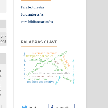
Para lectores/as
Para autores/as
Para bibliotecarios/as
702
1005
PALABRAS CLAVE
controlador por torque calculado ctc
sistemas dinámicos
materiales compuestos
transporte por cables
h infinito
colorimetría
imitación
pedadogía
transporte sostenible
svm
señales
toberas
e
movilidad urbana sostenible
en
modelos
sistemas automáticos
bioloid
arte evolutivo
-
robótica cooperativa
A
,
e
/
tweet
compartir