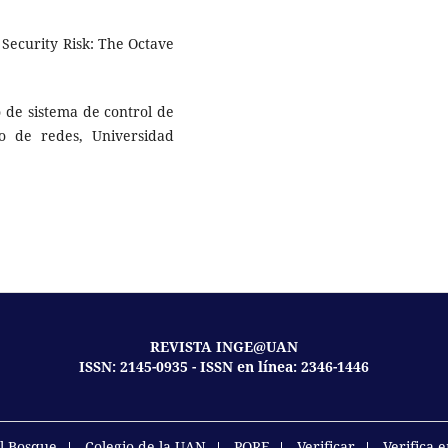
 Security Risk: The Octave
 de sistema de control de
o de redes, Universidad
REVISTA INGE@UAN
ISSN: 2145-0935 - ISSN en línea: 2346-1446
el Bosque
Colegio de la UAN
PQRF
Verificar
Verifica 