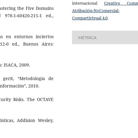
internacional
Creative Com
Mastering the Five Domains
Atribución-NoComercial-
978-1-60420-215-1 ed.,
CompartirIgual 4.0
.
cas en entornos inciertos
MÉTRICA
12-0 ed., Buenos Aires:
: ISACA, 2009.
 gerit, “Metodología de
 Información”, 2010.
curity Risks. The OCTAVE
ísticas, Addision Wesley,