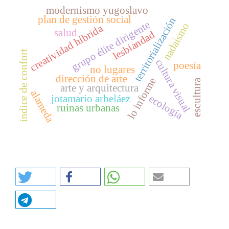
modernismo yugoslavo
plan de gestión social
territorialización
grupo élite dirigente
nadaísmo
creatividad híbrida
salud
lesbiandad
índice de confort
cultura visual
poesía
no lugares
dirección de arte
lo informe
escultura
arte y arquitectura
alameda
ecología
jotamario arbeláez
ruinas urbanas