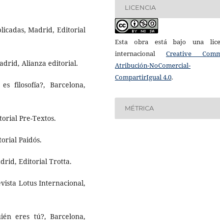
LICENCIA
plicadas, Madrid, Editorial
Esta obra está bajo una lice
internacional
Creative Com
d, Alianza editorial.
Atribución-NoComercial-
CompartirIgual 4.0
.
 es filosofía?, Barcelona,
MÉTRICA
rial Pre-Textos.
rial Paidós.
drid, Editorial Trotta.
evista Lotus Internacional,
én eres tú?, Barcelona,