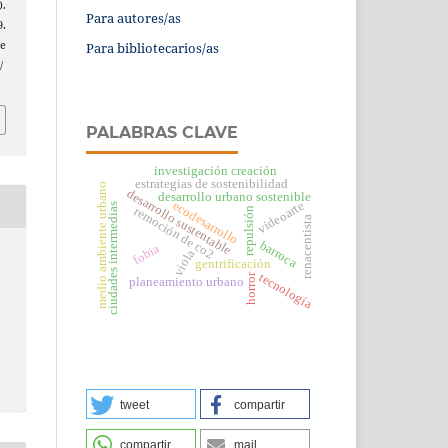
.
Para autores/as
.
e
Para bibliotecarios/as
/
PALABRAS CLAVE
investigación creación
estrategias de sostenibilidad
medio ambiente urbano
desarrollo sustentable
desarrollo urbano sostenible
videoarte
ecodesarrollo
ciudades intermedias
remoción de co2
repulsión
renacentista
barroca
fobia
viola
gentrificación
tecnología
horror
planeamiento urbano
tweet
compartir
compartir
mail