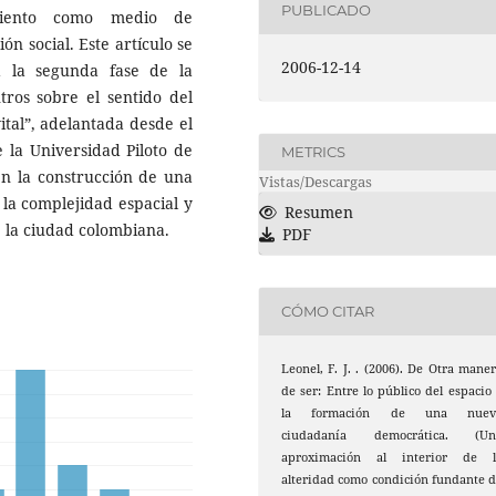
PUBLICADO
miento como medio de
n social. Este artículo se
2006-12-14
a la segunda fase de la
tros sobre el sentido del
ital”, adelantada desde el
e la Universidad Piloto de
METRICS
en la construcción de una
Vistas/Descargas
 la complejidad espacial y
Resumen
e la ciudad colombiana.
PDF
CÓMO CITAR
Leonel, F. J. . (2006). De Otra mane
de ser: Entre lo público del espacio
la formación de una nuev
ciudadanía democrática. (Un
aproximación al interior de l
alteridad como condición fundante 