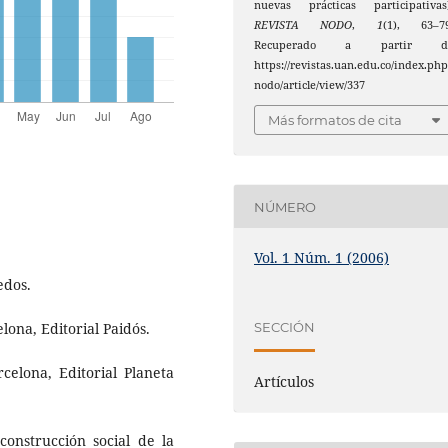
nuevas prácticas participativas)
REVISTA NODO
,
1
(1), 63–79
Recuperado a partir d
https://revistas.uan.edu.co/index.php
nodo/article/view/337
Más formatos de cita
NÚMERO
Vol. 1 Núm. 1 (2006)
edos.
elona, Editorial Paidós.
SECCIÓN
rcelona, Editorial Planeta
Artículos
onstrucción social de la